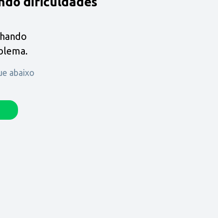
ndo dificuldades
lhando
oblema.
que abaixo