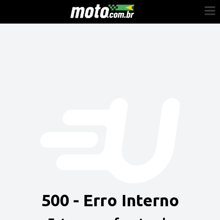
Cadastre-se
Entrar
Vender
Painel do Revendedor
Anuncie sua moto
500 - Erro Interno