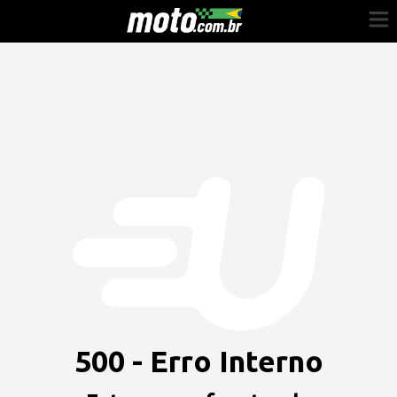
Cadastre-se
Entrar
Vender
Painel do Revendedor
Anuncie sua moto
500 - Erro Interno