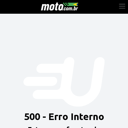
Cadastre-se
Entrar
Vender
Painel do Revendedor
Anuncie sua moto
500 - Erro Interno