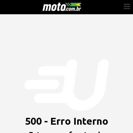
Cadastre-se
Entrar
Vender
Painel do Revendedor
Anuncie sua moto
500 - Erro Interno