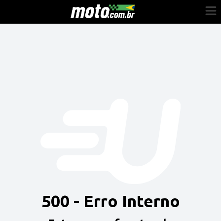
Cadastre-se
Entrar
Vender
Painel do Revendedor
Anuncie sua moto
500 - Erro Interno