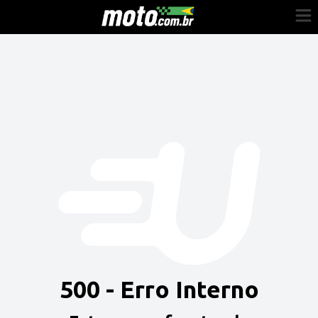
Cadastre-se
Entrar
Vender
Painel do Revendedor
Anuncie sua moto
500 - Erro Interno