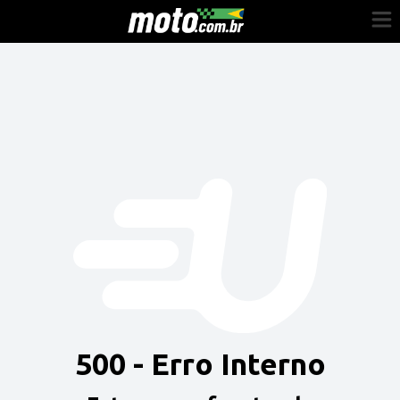
Cadastre-se
Entrar
Vender
Painel do Revendedor
Anuncie sua moto
500 - Erro Interno