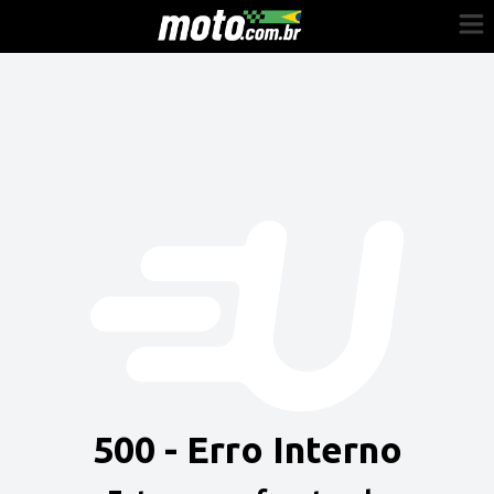
Cadastre-se
Entrar
Vender
Painel do Revendedor
Anuncie sua moto
500 - Erro Interno