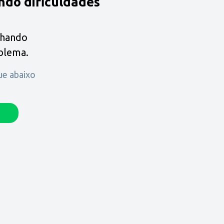
ndo dificuldades
lhando
oblema.
que abaixo