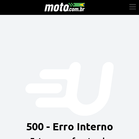
Cadastre-se
Entrar
Vender
Painel do Revendedor
Anuncie sua moto
500 - Erro Interno