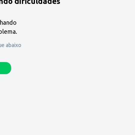
ndo dificuldades
lhando
oblema.
que abaixo