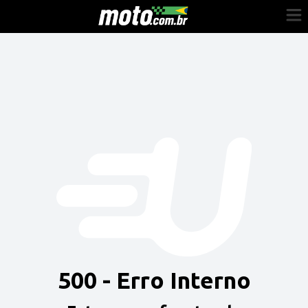
Cadastre-se
Entrar
Vender
Painel do Revendedor
Anuncie sua moto
500 - Erro Interno