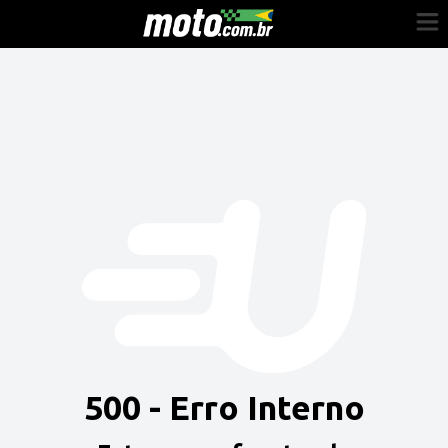
Cadastre-se
Entrar
Vender
Painel do Revendedor
Anuncie sua moto
500 - Erro Interno