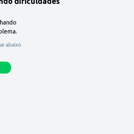
ndo dificuldades
lhando
oblema.
que abaixo