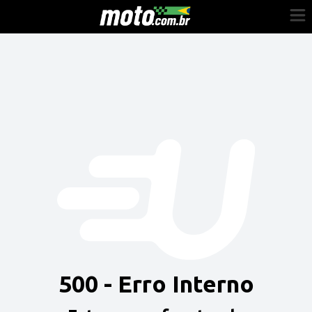
Cadastre-se
Entrar
Vender
Painel do Revendedor
Anuncie sua moto
500 - Erro Interno