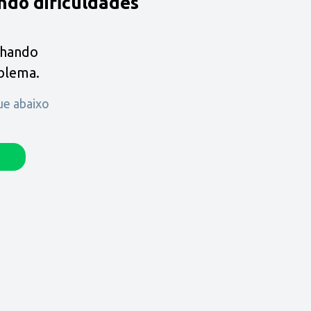
ndo dificuldades
lhando
oblema.
que abaixo