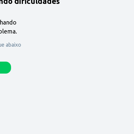
ndo dificuldades
lhando
oblema.
que abaixo