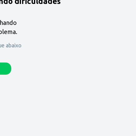
ndo dificuldades
lhando
oblema.
que abaixo