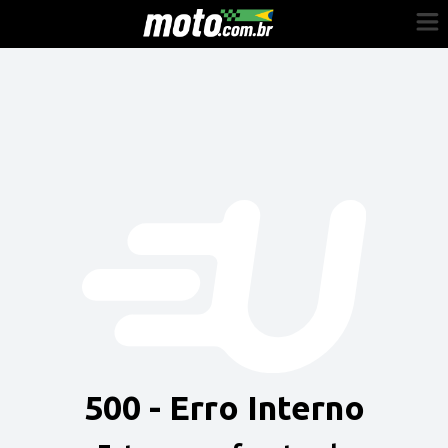
Cadastre-se
Entrar
Vender
Painel do Revendedor
Anuncie sua moto
500 - Erro Interno