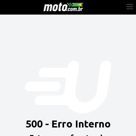
Cadastre-se
Entrar
Vender
Painel do Revendedor
Anuncie sua moto
500 - Erro Interno