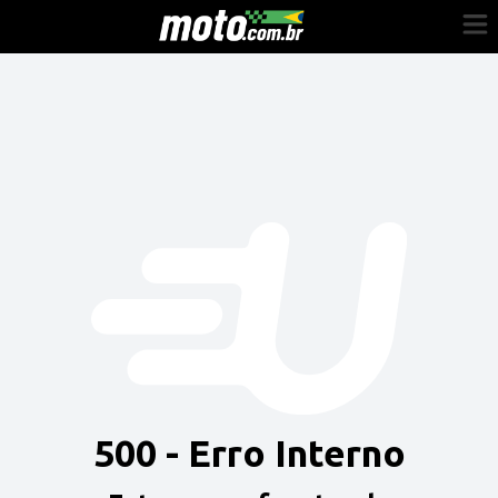
Cadastre-se
Entrar
Vender
Painel do Revendedor
Anuncie sua moto
500 - Erro Interno