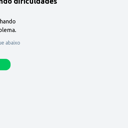
ndo dificuldades
lhando
oblema.
que abaixo