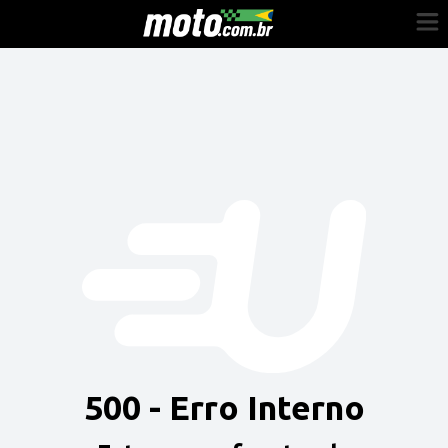
Cadastre-se
Entrar
Vender
Painel do Revendedor
Anuncie sua moto
500 - Erro Interno