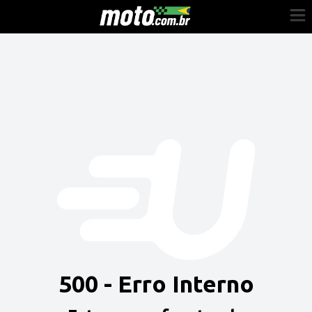
Cadastre-se
Entrar
Vender
Painel do Revendedor
Anuncie sua moto
500 - Erro Interno