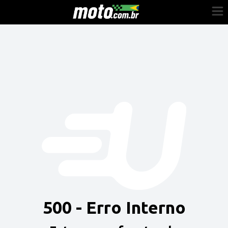
Cadastre-se
Entrar
Vender
Painel do Revendedor
Anuncie sua moto
500 - Erro Interno