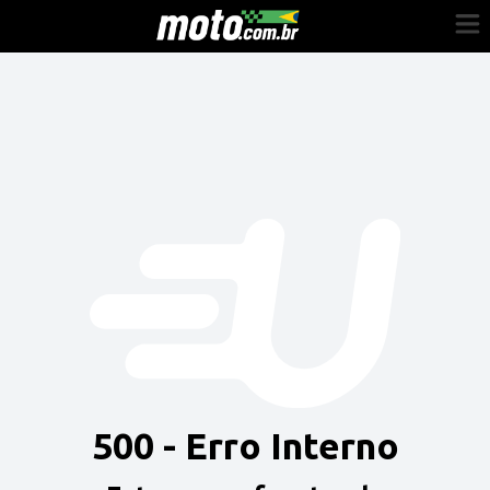
Cadastre-se
Entrar
Vender
Painel do Revendedor
Anuncie sua moto
500 - Erro Interno