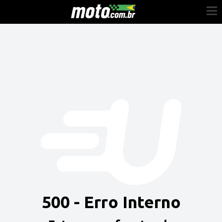
Cadastre-se
Entrar
Vender
Painel do Revendedor
Anuncie sua moto
500 - Erro Interno