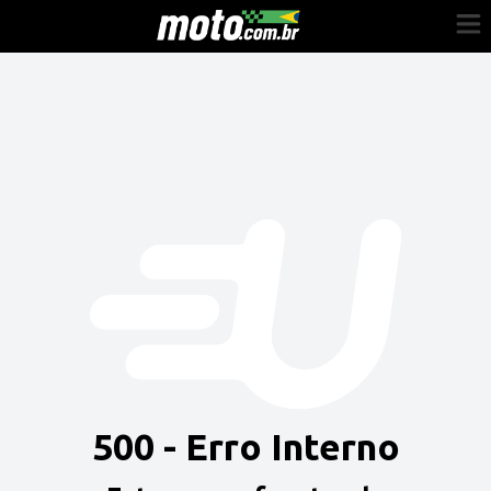
Cadastre-se
Entrar
Vender
Painel do Revendedor
Anuncie sua moto
500 - Erro Interno