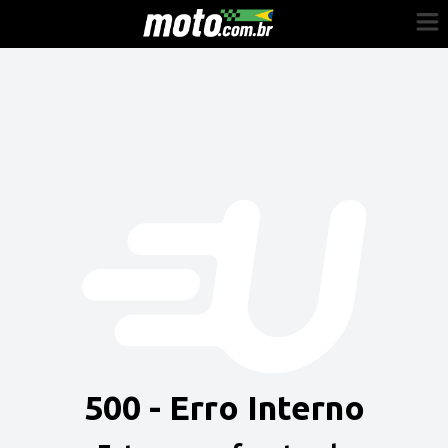
Cadastre-se
Entrar
Vender
Painel do Revendedor
Anuncie sua moto
500 - Erro Interno