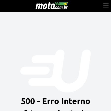
Cadastre-se
Entrar
Vender
Painel do Revendedor
Anuncie sua moto
500 - Erro Interno