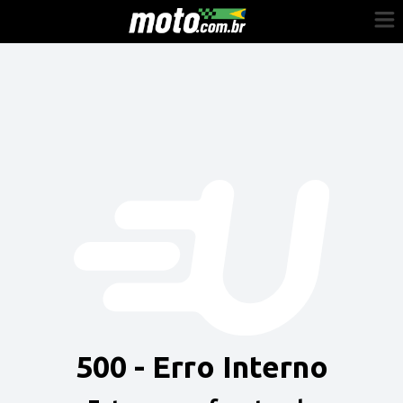
Cadastre-se
Entrar
Vender
Painel do Revendedor
Anuncie sua moto
500 - Erro Interno