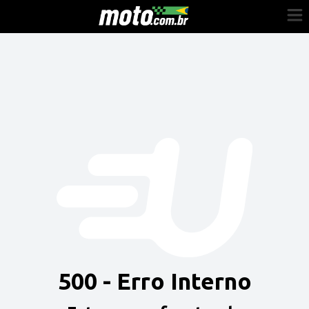
Cadastre-se
Entrar
Vender
Painel do Revendedor
Anuncie sua moto
500 - Erro Interno