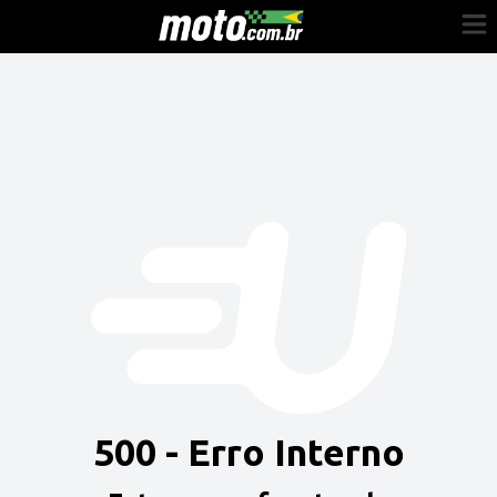
Cadastre-se
Entrar
Vender
Painel do Revendedor
Anuncie sua moto
500 - Erro Interno