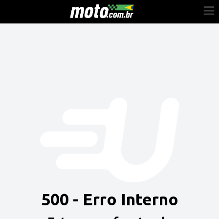
Cadastre-se
Entrar
Vender
Painel do Revendedor
Anuncie sua moto
500 - Erro Interno