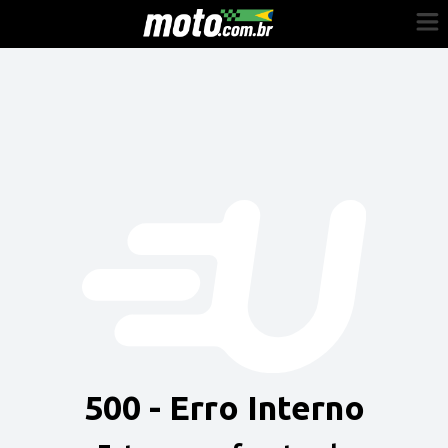
Cadastre-se
Entrar
Vender
Painel do Revendedor
Anuncie sua moto
500 - Erro Interno