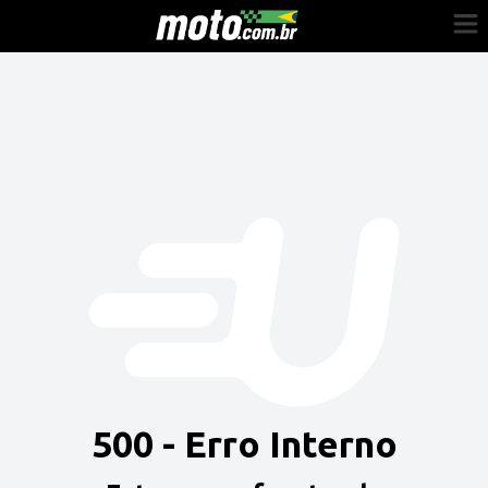
Cadastre-se
Entrar
Vender
Painel do Revendedor
Anuncie sua moto
500 - Erro Interno