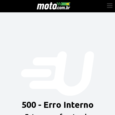
Cadastre-se
Entrar
Vender
Painel do Revendedor
Anuncie sua moto
500 - Erro Interno