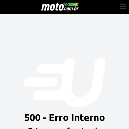
Cadastre-se
Entrar
Vender
Painel do Revendedor
Anuncie sua moto
500 - Erro Interno