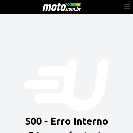
Cadastre-se
Entrar
Vender
Painel do Revendedor
Anuncie sua moto
500 - Erro Interno