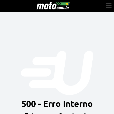
Cadastre-se
Entrar
Vender
Painel do Revendedor
Anuncie sua moto
500 - Erro Interno