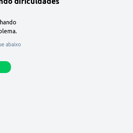
ndo dificuldades
lhando
oblema.
que abaixo