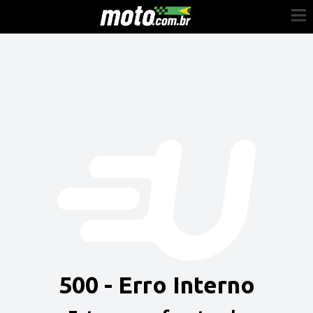
Cadastre-se
Entrar
Vender
Painel do Revendedor
Anuncie sua moto
500 - Erro Interno