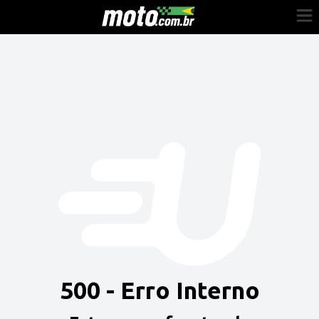
Cadastre-se
Entrar
Vender
Painel do Revendedor
Anuncie sua moto
500 - Erro Interno