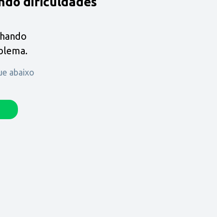
ndo dificuldades
lhando
oblema.
que abaixo