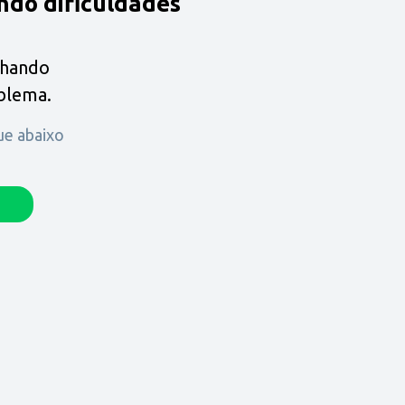
ndo dificuldades
lhando
oblema.
que abaixo