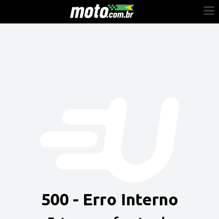
Cadastre-se
Entrar
Vender
Painel do Revendedor
Anuncie sua moto
500 - Erro Interno