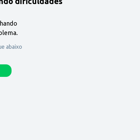
ndo dificuldades
lhando
oblema.
que abaixo