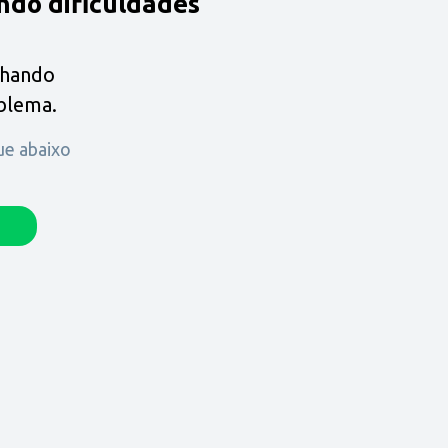
ndo dificuldades
lhando
oblema.
que abaixo