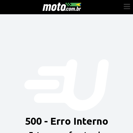
Cadastre-se
Entrar
Vender
Painel do Revendedor
Anuncie sua moto
500 - Erro Interno